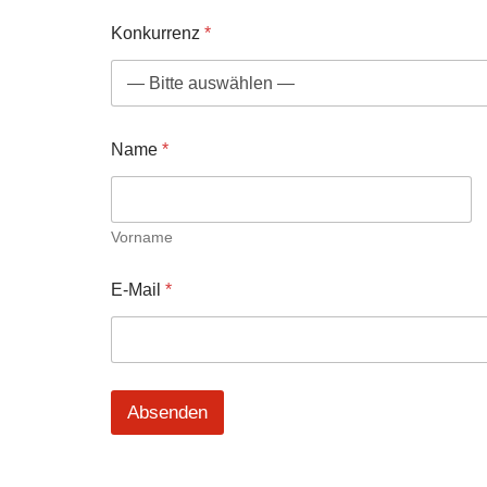
Konkurrenz
*
Name
*
Vorname
N
E-Mail
*
a
m
e
E
-
M
Absenden
a
i
l
K