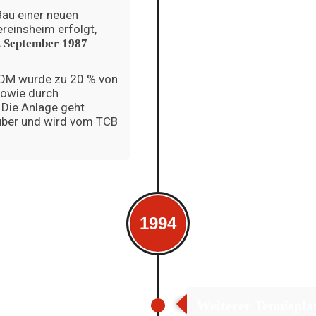
au einer neuen
reinsheim erfolgt,
. September 1987
 DM wurde zu 20 % von
sowie durch
 Die Anlage geht
über und wird vom TCB
1994
Weiterer Tennispla